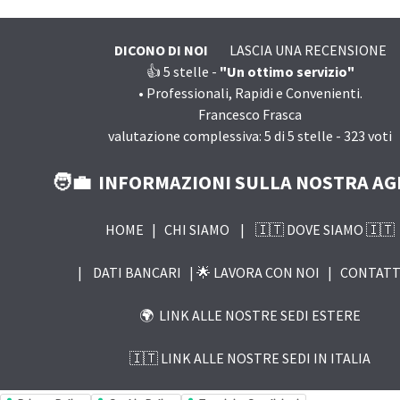
DICONO DI NOI
LASCIA UNA RECENSIONE
👍 5
stelle -
"Un ottimo servizio"
•
Professionali, Rapidi e Convenienti.
Francesco Frasca
valutazione complessiva:
5
di
5
stelle -
323
voti
🧑‍💼 INFORMAZIONI SULLA NOSTRA AG
HOME
|
CHI SIAMO
|
🇮🇹 DOVE SIAMO 🇮🇹
|
DATI BANCARI |
🌟 LAVORA CON NOI
|
CONTATT
🌍 LINK ALLE NOSTRE SEDI ESTERE
🇮🇹 LINK ALLE NOSTRE SEDI IN ITALIA