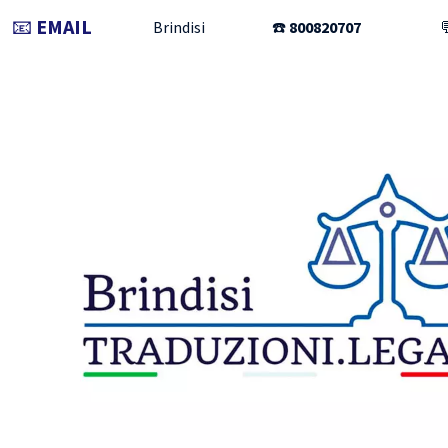
📧
EMAIL
Brindisi
☎️
800820707
