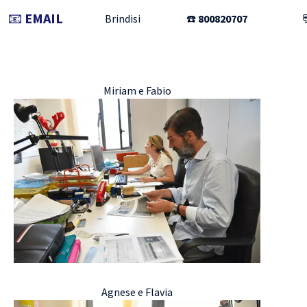
📧
EMAIL
Brindisi
☎️
800820707

Miriam e Fabio
Agnese e Flavia