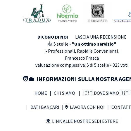
DICONO DI NOI
LASCIA UNA RECENSIONE
👍 5
stelle -
"Un ottimo servizio"
•
Professionali, Rapidi e Convenienti.
Francesco Frasca
valutazione complessiva:
5
di
5
stelle -
323
voti
🧑‍💼 INFORMAZIONI SULLA NOSTRA AGE
HOME
|
CHI SIAMO
|
🇮🇹 DOVE SIAMO 🇮🇹
|
DATI BANCARI |
🌟 LAVORA CON NOI
|
CONTATT
🌍 LINK ALLE NOSTRE SEDI ESTERE