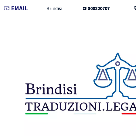
📧
EMAIL
Brindisi
☎️
800820707
