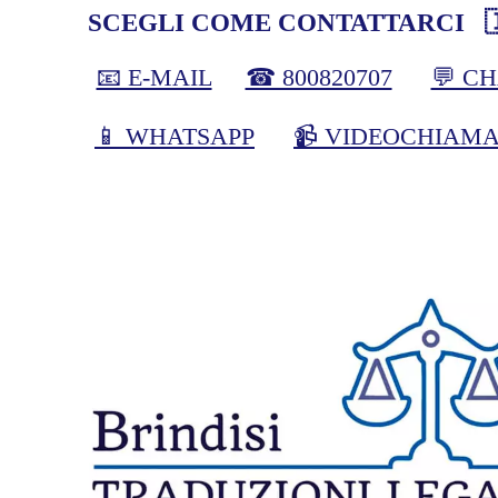
SCEGLI COME CONTATTARCI 
📧 E-MAIL
☎ 800820707
💬 C
📱 WHATSAPP
📹 VIDEOCHIAM